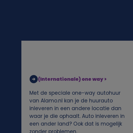
l
i
j
k
e
g
(Internationale) one way >
e
Met de speciale one-way autohuur
g
van Alamo.nl kan je de huurauto
inleveren in een andere locatie dan
e
waar je die ophaalt. Auto inleveren in
een ander land? Ook dat is mogelijk
v
zonder problemen.