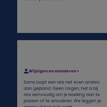
e
n
s
e
n
c
Wijzigen en annuleren >
o
Soms loopt een reis net even anders
o
dan gepland. Geen zorgen, het is bij
ons eenvoudig om je boeking aan te
k
passen of te annuleren. We leggen je
graag uit hoe het werkt.