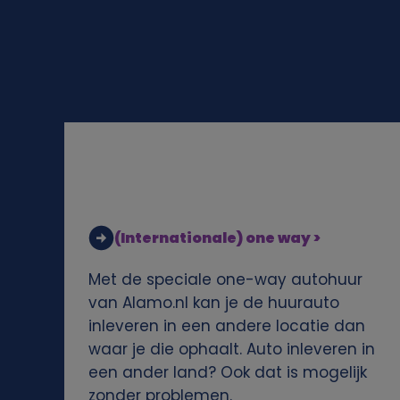
l
i
j
k
e
g
(Internationale) one way >
e
Met de speciale one-way autohuur
g
van Alamo.nl kan je de huurauto
inleveren in een andere locatie dan
e
waar je die ophaalt. Auto inleveren in
een ander land? Ook dat is mogelijk
v
zonder problemen.