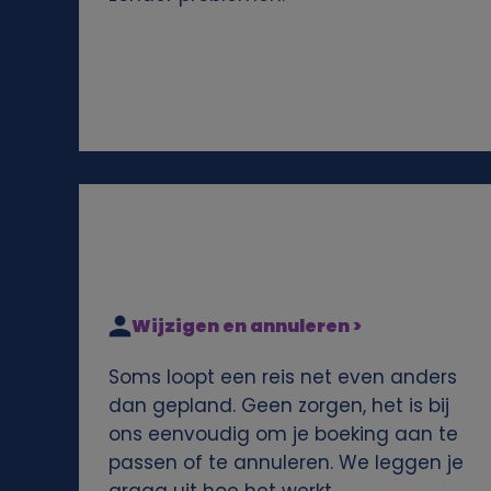
e
n
s
e
n
c
Wijzigen en annuleren >
o
Soms loopt een reis net even anders
o
dan gepland. Geen zorgen, het is bij
ons eenvoudig om je boeking aan te
k
passen of te annuleren. We leggen je
graag uit hoe het werkt.