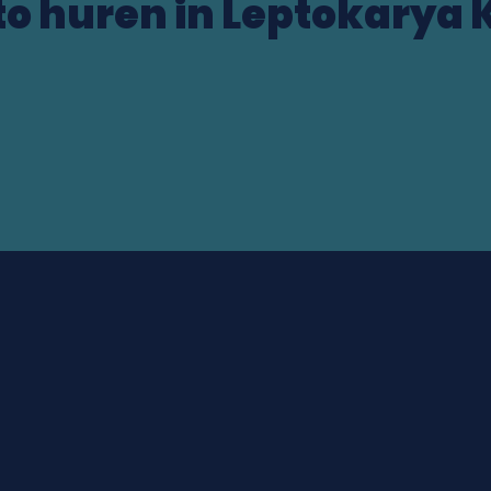
o huren in Leptokarya 
ocation