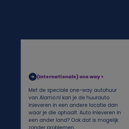
l
i
j
k
e
g
(Internationale) one way >
e
Met de speciale one-way autohuur
g
van Alamo.nl kan je de huurauto
inleveren in een andere locatie dan
e
waar je die ophaalt. Auto inleveren in
een ander land? Ook dat is mogelijk
v
zonder problemen.