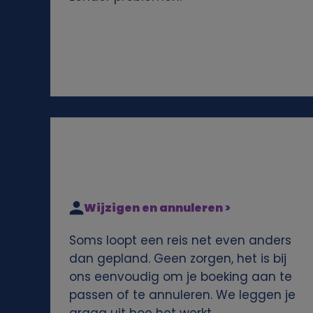
e
n
s
e
n
c
Wijzigen en annuleren >
o
Soms loopt een reis net even anders
o
dan gepland. Geen zorgen, het is bij
ons eenvoudig om je boeking aan te
k
passen of te annuleren. We leggen je
graag uit hoe het werkt.