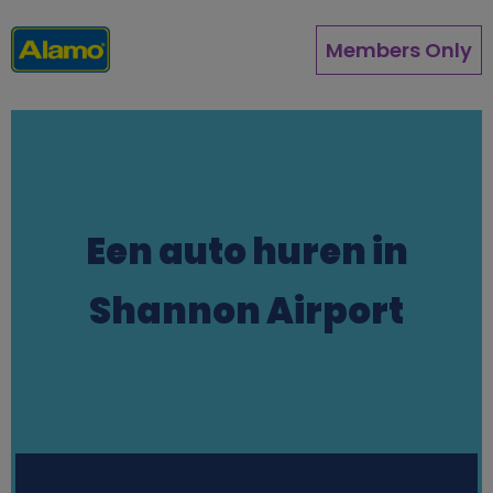
Overslaan
en
Members Only
naar
de
inhoud
gaan
Een auto huren in
Shannon Airport
Station finder