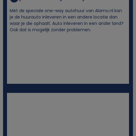
g
Met de speciale one-way autohuur van Alamo.nl kan
e
je de huurauto inleveren in een andere locatie dan
waar je die ophaalt. Auto inleveren in een ander land?
Ook dat is mogelijk zonder problemen.
g
e
v
e
n
s
e
n