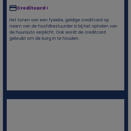
Creditcard >
c
Het tonen van een fysieke, geldige creditcard op
o
naam van de hoofdbestuurder is bij het ophalen van
de huurauto verplicht. Ook wordt de creditcard
gebruikt om de borg in te houden.
o
k
i
e
s