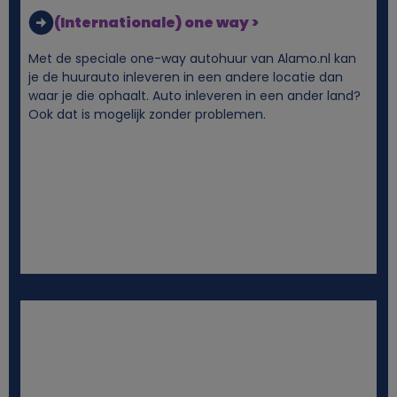
e
(Internationale) one way >
g
Met de speciale one-way autohuur van Alamo.nl kan
e
je de huurauto inleveren in een andere locatie dan
waar je die ophaalt. Auto inleveren in een ander land?
Ook dat is mogelijk zonder problemen.
g
e
v
e
n
s
e