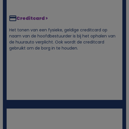
n
Creditcard >
c
Het tonen van een fysieke, geldige creditcard op
o
naam van de hoofdbestuurder is bij het ophalen van
de huurauto verplicht. Ook wordt de creditcard
gebruikt om de borg in te houden.
o
k
i
e
s