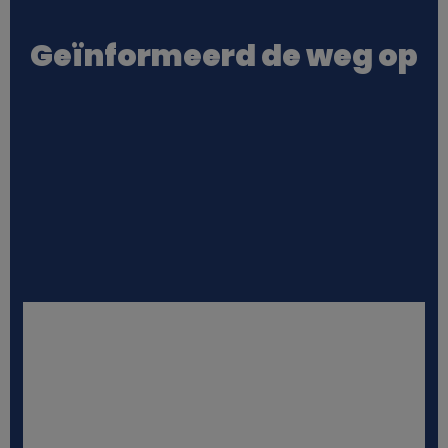
r
Geïnformeerd de weg op
s
o
o
n
l
i
j
k