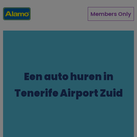
Overslaan
en
Members Only
naar
de
inhoud
gaan
Een auto huren in
Tenerife Airport Zuid