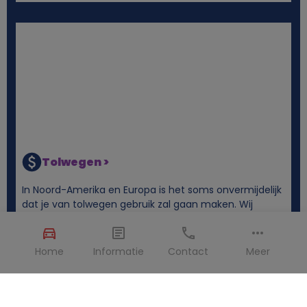
Tolwegen >
In Noord-Amerika en Europa is het soms onvermijdelijk
dat je van tolwegen gebruik zal gaan maken. Wij
geven je alvast een aantal tips over hoe je snel en
eenvoudig door de tolpoortjes kunt rijden.
Home
Informatie
Contact
Meer