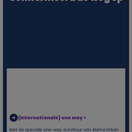
o
o
n
l
i
j
k
e
(Internationale) one way >
g
Met de speciale one-way autohuur van Alamo.nl kan