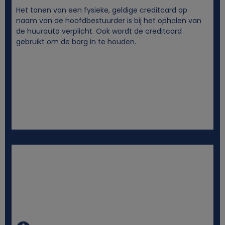
Het tonen van een fysieke, geldige creditcard op
o
naam van de hoofdbestuurder is bij het ophalen van
de huurauto verplicht. Ook wordt de creditcard
gebruikt om de borg in te houden.
o
k
i
e
s