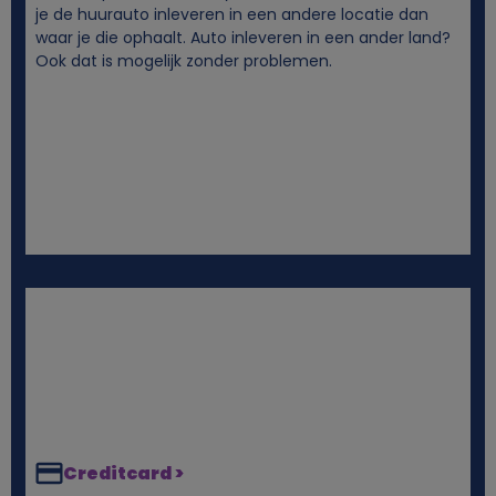
e
je de huurauto inleveren in een andere locatie dan
waar je die ophaalt. Auto inleveren in een ander land?
g
Ook dat is mogelijk zonder problemen.
e
v
e
n
s
e
n
Creditcard >
c