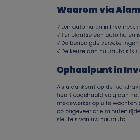
p
Waarom via Alamo
e
√ Een auto huren in Inverness 
√ Ter plaatse een auto huren i
r
√ De benodigde verzekeringen z
s
√ De keuze aan huurauto’s is r
o
Ophaalpunt in In
o
Als u aankomt op de luchthav
heeft opgehaald volg dan het bo
n
medewerker op u te wachten om
l
op ongeveer drie minuten rijde
sleutels van uw huurauto.
i