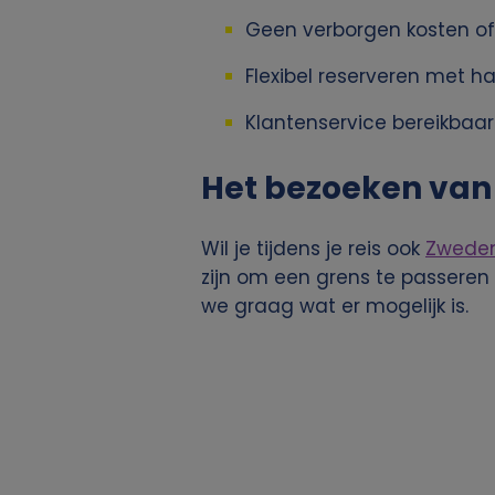
j
Geen verborgen kosten of k
k
Flexibel reserveren met ha
e
Klantenservice bereikbaar 
g
Het bezoeken van
e
Wil je tijdens je reis ook
Zwede
g
zijn om een grens te passeren
we graag wat er mogelijk is.
e
v
e
n