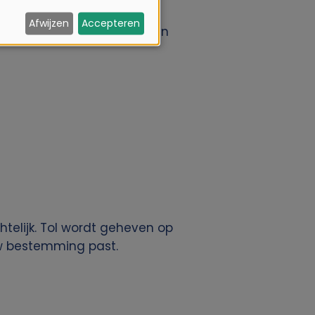
Afwijzen
Accepteren
arken te verkennen. Met een
htelijk. Tol wordt geheven op
uw bestemming past.