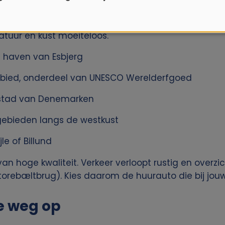
 en is een goed startpunt om het westen van Denem
atuur en kust moeiteloos.
 haven van Esbjerg
ied, onderdeel van UNESCO Werelderfgoed
e stad van Denemarken
gebieden langs de westkust
e of Billund
n hoge kwaliteit. Verkeer verloopt rustig en overzic
orebæltbrug). Kies daarom de huurauto die bij jo
e weg op