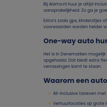
Bij Alamo.nl huur je altijd inc
p
aansprakelijkheid. Zo ga je go
e
Extra’s zoals gps, kinderzitjes
voorwaarden worden helder w
r
s
One-way auto hu
o
Het is in Denemarken mogelijk
opgehaald. Dat biedt extra flex
o
verrassingen komt te staan.
n
Waarom een auto 
l
All-inclusive tarieven me
i
Verhuurlocaties op grote 