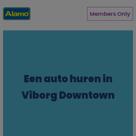
Overslaan
en
Members Only
naar
de
inhoud
gaan
Een auto huren in
Viborg Downtown