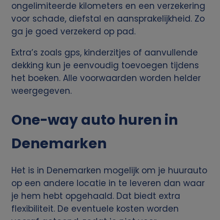
ongelimiteerde kilometers en een verzekering
k
voor schade, diefstal en aansprakelijkheid. Zo
ga je goed verzekerd op pad.
v
Extra’s zoals gps, kinderzitjes of aanvullende
a
dekking kun je eenvoudig toevoegen tijdens
het boeken. Alle voorwaarden worden helder
n
weergegeven.
p
One-way auto huren in
e
Denemarken
r
Het is in Denemarken mogelijk om je huurauto
s
op een andere locatie in te leveren dan waar
je hem hebt opgehaald. Dat biedt extra
o
flexibiliteit. De eventuele kosten worden