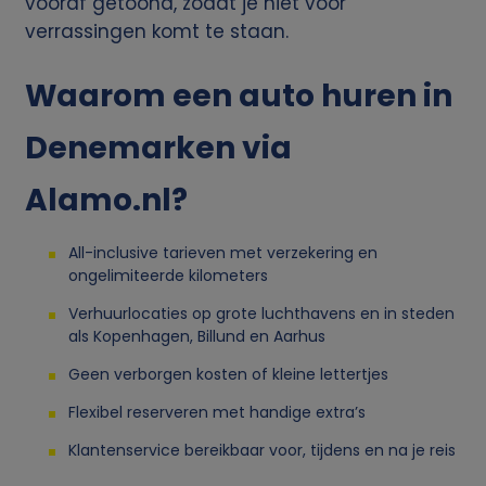
o
vooraf getoond, zodat je niet voor
verrassingen komt te staan.
n
Waarom een auto huren in
l
Denemarken via
i
Alamo.nl?
j
All-inclusive tarieven met verzekering en
k
ongelimiteerde kilometers
e
Verhuurlocaties op grote luchthavens en in steden
als Kopenhagen, Billund en Aarhus
g
Geen verborgen kosten of kleine lettertjes
Flexibel reserveren met handige extra’s
e
Klantenservice bereikbaar voor, tijdens en na je reis
g