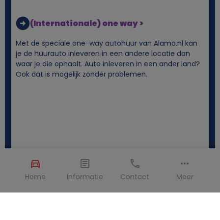
(Internationale) one way >
Met de speciale one-way autohuur van Alamo.nl kan
je de huurauto inleveren in een andere locatie dan
waar je die ophaalt. Auto inleveren in een ander land?
Ook dat is mogelijk zonder problemen.
Home
Informatie
Contact
Meer