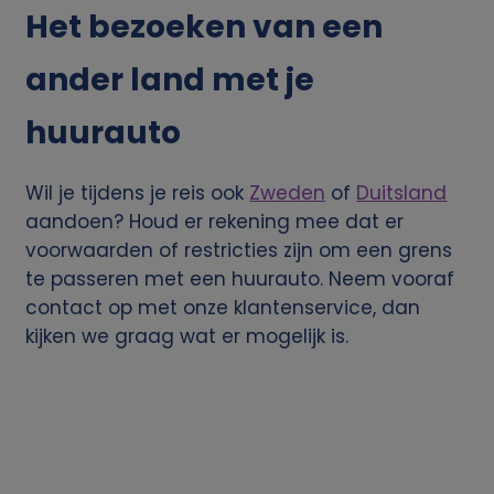
Het bezoeken van een
e
ander land met je
v
huurauto
e
Wil je tijdens je reis ook
Zweden
of
Duitsland
n
aandoen? Houd er rekening mee dat er
s
voorwaarden of restricties zijn om een grens
te passeren met een huurauto. Neem vooraf
e
contact op met onze klantenservice, dan
kijken we graag wat er mogelijk is.
n
c
o