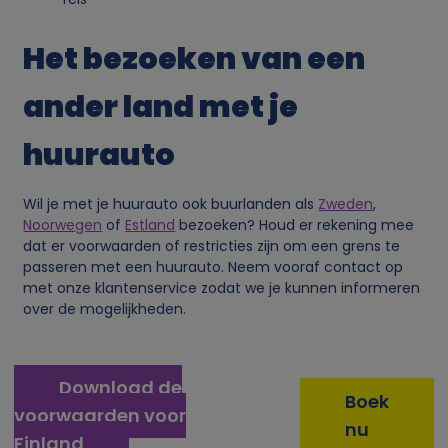
v
Het bezoeken van een
e
ander land met je
n
huurauto
s
e
Wil je met je huurauto ook buurlanden als
Zweden
,
Noorwegen
of
Estland
bezoeken? Houd er rekening mee
n
dat er voorwaarden of restricties zijn om een grens te
passeren met een huurauto. Neem vooraf contact op
met onze klantenservice zodat we je kunnen informeren
c
over de mogelijkheden.
o
Download de
o
Boek
voorwaarden voor
nu
k
Finland