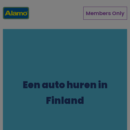
Overslaan
en
Members Only
naar
de
inhoud
gaan
Een auto huren in
Finland