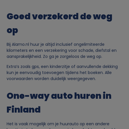
a
Goed verzekerd de weg
n
op
p
Bij Alamo.nl huur je altijd inclusief ongelimiteerde
kilometers en een verzekering voor schade, diefstal en
e
aansprakelijkheid. Zo ga je zorgeloos de weg op.
r
Extra’s zoals gps, een kinderzitje of aanvullende dekking
kun je eenvoudig toevoegen tijdens het boeken. Alle
voorwaarden worden duidelijk weergegeven.
s
One-way auto huren in
o
Finland
o
n
Het is vaak mogelijk om je huurauto op een andere