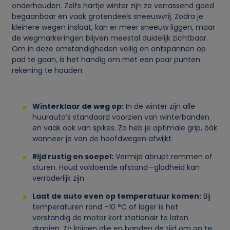
onderhouden. Zelfs hartje winter zijn ze verrassend goed
begaanbaar en vaak grotendeels sneeuwvrij. Zodra je
kleinere wegen inslaat, kan er meer sneeuw liggen, maar
de wegmarkeringen blijven meestal duidelijk zichtbaar.
Om in deze omstandigheden veilig en ontspannen op
pad te gaan, is het handig om met een paar punten
rekening te houden:
Winterklaar de weg op:
In de winter zijn alle
huurauto’s standaard voorzien van winterbanden
en vaak ook van spikes. Zo heb je optimale grip, óók
wanneer je van de hoofdwegen afwijkt.
Rijd rustig en soepel:
Vermijd abrupt remmen of
sturen. Houd voldoende afstand—gladheid kan
verraderlijk zijn.
Laat de auto even op temperatuur komen:
Bij
temperaturen rond –10 °C of lager is het
verstandig de motor kort stationair te laten
draaien. Zo krijgen olie en banden de tijd om op te