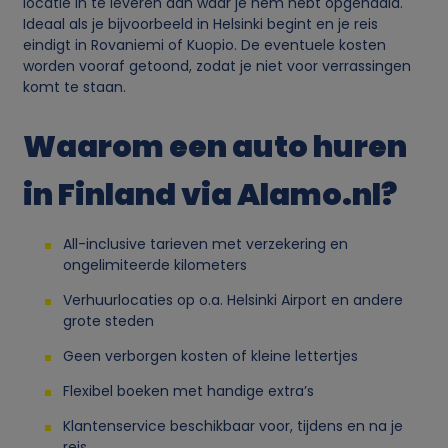
locatie in te leveren dan waar je hem hebt opgehaald.
l
Ideaal als je bijvoorbeeld in Helsinki begint en je reis
eindigt in Rovaniemi of Kuopio. De eventuele kosten
worden vooraf getoond, zodat je niet voor verrassingen
i
komt te staan.
j
Waarom een auto huren
k
in Finland via Alamo.nl?
e
All-inclusive tarieven met verzekering en
g
ongelimiteerde kilometers
Verhuurlocaties op o.a. Helsinki Airport en andere
e
grote steden
g
Geen verborgen kosten of kleine lettertjes
Flexibel boeken met handige extra’s
e
Klantenservice beschikbaar voor, tijdens en na je
reis