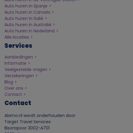
Auto huren in Spanje
e
Auto huren in Canada
Auto huren in Italië
Auto huren in Australië
r
Auto huren in Nederland
Alle locaties
s
Services
o
Aanbiedingen
Informatie
o
Veelgestelde vragen
Verzekeringen
n
Blog
Over ons
Contact
l
Contact
i
Alamo.nl wordt onderhouden door
Target Travel Services
j
Bisonspoor 3002-A701