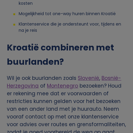
kosten
v
Mogelijkheid tot one-way huren binnen Kroatië
e
Klantenservice die je ondersteunt voor, tijdens en
na je reis
n
Kroatië combineren met
s
buurlanden?
e
Wil je ook buurlanden zoals
Slovenië
,
Bosnië-
n
Herzegovina
of
Montenegro
bezoeken? Houd
er rekening mee dat er voorwaarden of
c
restricties kunnen gelden voor het bezoeken
o
van een ander land met je huurauto. Neem
vooraf contact op met onze klantenservice
o
voor advies over routes en grensformaliteiten,
zodat je goed voorbereid de weg op gaat.