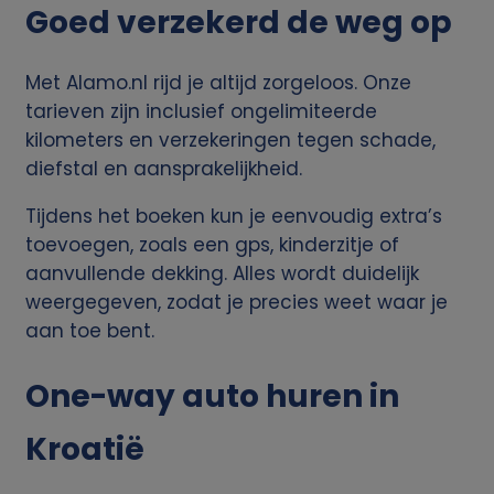
v
Goed verzekerd de weg op
a
Met Alamo.nl rijd je altijd zorgeloos. Onze
tarieven zijn inclusief ongelimiteerde
n
kilometers en verzekeringen tegen schade,
diefstal en aansprakelijkheid.
p
Tijdens het boeken kun je eenvoudig extra’s
e
toevoegen, zoals een gps, kinderzitje of
aanvullende dekking. Alles wordt duidelijk
r
weergegeven, zodat je precies weet waar je
s
aan toe bent.
o
One-way auto huren in
o
Kroatië