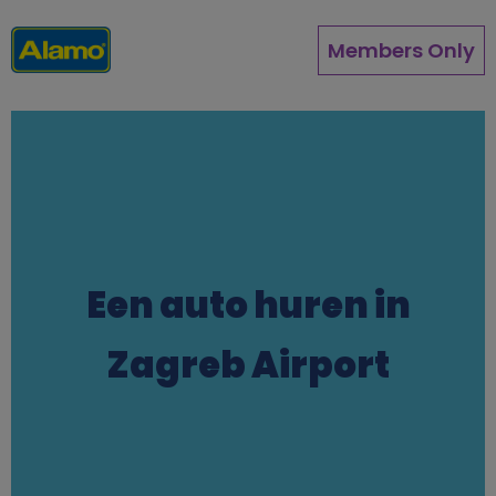
Overslaan
en
Members Only
naar
de
inhoud
gaan
Een auto huren in
Zagreb Airport