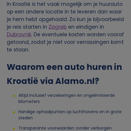
n
In Kroatië is het vaak mogelijk om je huurauto
op een andere locatie in te leveren dan waar
l
je hem hebt opgehaald. Zo kun je bijvoorbeeld
i
je reis starten in
Zagreb
en eindigen in
Dubrovnik
. De eventuele kosten worden vooraf
j
getoond, zodat je niet voor verrassingen komt
te staan.
k
Waarom een auto huren in
e
Kroatië via Alamo.nl?
g
Altijd inclusief verzekeringen en ongelimiteerde
e
kilometers
g
Handige ophaalpunten op luchthavens en in grote
steden
e
Transparante voorwaarden zonder verborgen