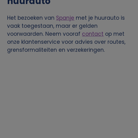
huurauto
k
Het bezoeken van
Spanje
met je huurauto is
e
vaak toegestaan, maar er gelden
voorwaarden. Neem vooraf
contact
op met
g
onze klantenservice voor advies over routes,
grensformaliteiten en verzekeringen.
e
g
e
v
e
n