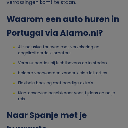
p
verrassingen komt te staan.
e
Waarom een auto huren in
r
Portugal via Alamo.nl?
s
All-inclusive tarieven met verzekering en
o
ongelimiteerde kilometers
Verhuurlocaties bij luchthavens en in steden
o
Heldere voorwaarden zonder kleine lettertjes
n
Flexibele boeking met handige extra’s
l
Klantenservice beschikbaar voor, tijdens en na je
reis
i
Naar Spanje met je
j