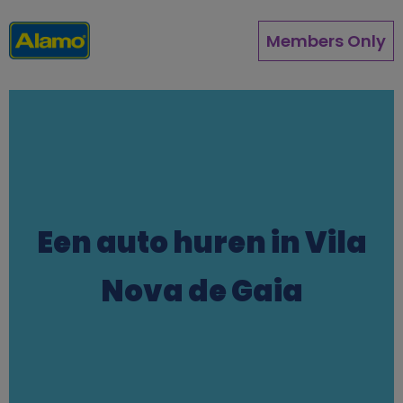
Overslaan
en
Members Only
naar
de
inhoud
gaan
Een auto huren in Vila
Nova de Gaia