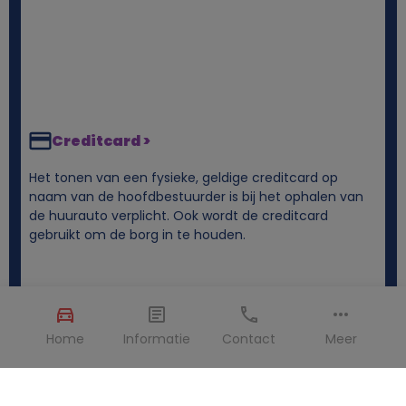
Creditcard >
Het tonen van een fysieke, geldige creditcard op
naam van de hoofdbestuurder is bij het ophalen van
de huurauto verplicht. Ook wordt de creditcard
gebruikt om de borg in te houden.
Home
Informatie
Contact
Meer