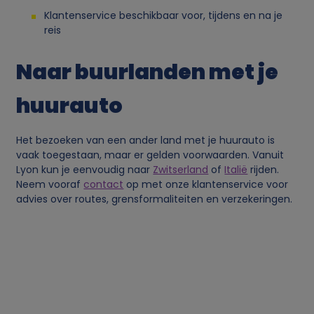
n
Klantenservice beschikbaar voor, tijdens en na je
reis
l
Naar buurlanden met je
i
huurauto
j
Het bezoeken van een ander land met je huurauto is
k
vaak toegestaan, maar er gelden voorwaarden. Vanuit
Lyon kun je eenvoudig naar
Zwitserland
of
Italië
rijden.
e
Neem vooraf
contact
op met onze klantenservice voor
advies over routes, grensformaliteiten en verzekeringen.
g
e
g