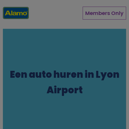
Overslaan
en
Members Only
naar
de
inhoud
gaan
Een auto huren in Lyon
Airport