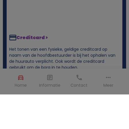
Creditcard >
Het tonen van een fysieke, geldige creditcard op
naam van de hoofdbestuurder is bij het ophalen van
de huurauto verplicht. Ook wordt de creditcard
gebruikt om de borg in te houden.
Home
Informatie
Contact
Meer