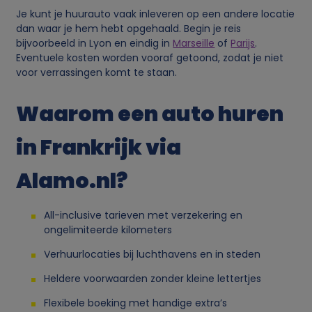
Je kunt je huurauto vaak inleveren op een andere locatie
v
dan waar je hem hebt opgehaald. Begin je reis
bijvoorbeeld in Lyon en eindig in
Marseille
of
Parijs
.
a
Eventuele kosten worden vooraf getoond, zodat je niet
voor verrassingen komt te staan.
n
Waarom een auto huren
p
in Frankrijk via
e
Alamo.nl?
r
All-inclusive tarieven met verzekering en
s
ongelimiteerde kilometers
Verhuurlocaties bij luchthavens en in steden
o
Heldere voorwaarden zonder kleine lettertjes
o
Flexibele boeking met handige extra’s