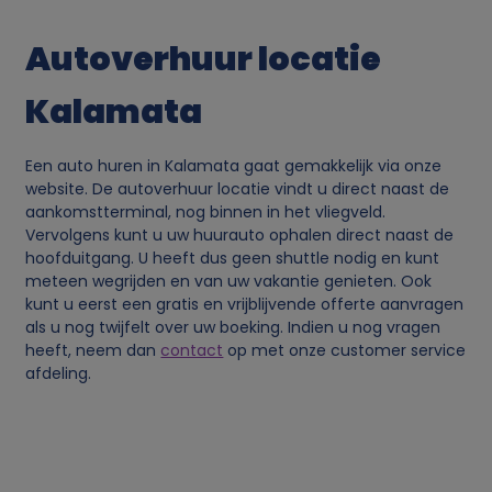
v
Autoverhuur locatie
a
Kalamata
n
p
Een auto huren in Kalamata gaat gemakkelijk via onze
website. De autoverhuur locatie vindt u direct naast de
e
aankomstterminal, nog binnen in het vliegveld.
Vervolgens kunt u uw huurauto ophalen direct naast de
hoofduitgang. U heeft dus geen shuttle nodig en kunt
r
meteen wegrijden en van uw vakantie genieten. Ook
kunt u eerst een gratis en vrijblijvende offerte aanvragen
s
als u nog twijfelt over uw boeking. Indien u nog vragen
heeft, neem dan
contact
op met onze customer service
o
afdeling.
o
n