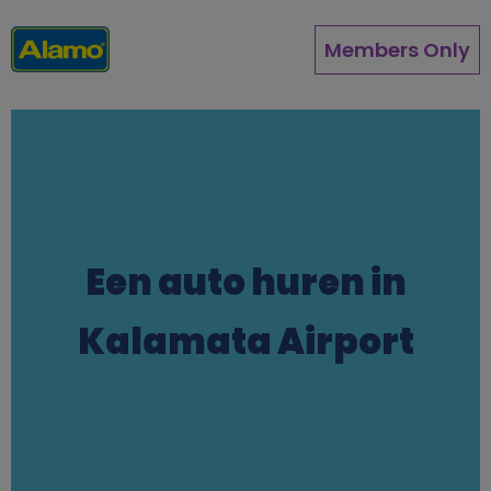
Overslaan
en
Members Only
naar
de
inhoud
gaan
Een auto huren in
Kalamata Airport