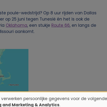
ste poule-wedstrijd? Op 8 uur rijden van Dallas
ier op 25 juni tegen Tunesië én het is ook de
via
Oklahoma
, een stukje
Route 66
, en langs de
Missouri aankomt.
n verwerken persoonlijke gegevens voor de volgende
ng and Marketing & Analytics
.