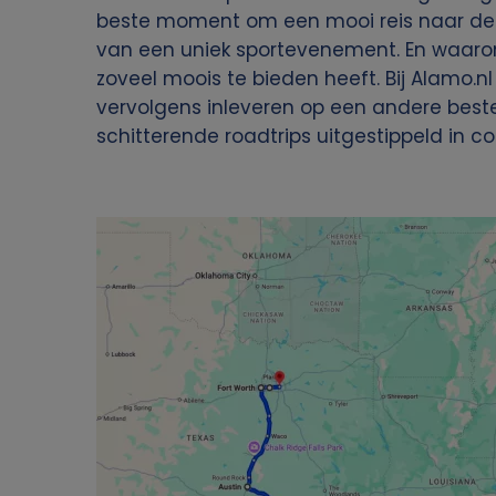
l
beste moment om een mooi reis naar d
g
van een uniek sportevenement. En waarom 
p
zoveel moois te bieden heeft. Bij Alamo.n
a
a
vervolgens inleveren op een andere beste
schitterende roadtrips uitgestippeld in 
t
d
i
Image
o
n