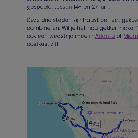
j
gespeeld, tussen 14- en 27 juni.
k
Deze drie steden zijn haast perfect geko
combineren. Wil je het nog gekker maken? 
e
ook een wedstrijd mee in
Atlanta
of
Miam
oostkust zit!
g
e
Image
g
e
v
e
n