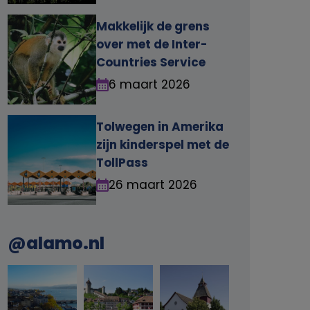
Makkelijk de grens
over met de Inter-
Countries Service
6 maart 2026
Tolwegen in Amerika
zijn kinderspel met de
TollPass
26 maart 2026
@alamo.nl