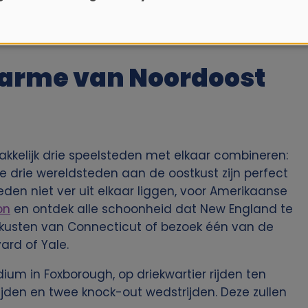
harme van Noordoost
kkelijk drie speelsteden met elkaar combineren:
ze drie wereldsteden aan de oostkust zijn perfect
den niet ver uit elkaar liggen, voor Amerikaanse
on
en ontdek alle schoonheid dat New England te
de kusten van Connecticut of bezoek één van de
ard of Yale.
ium in Foxborough, op driekwartier rijden ten
rijden en twee knock-out wedstrijden. Deze zullen