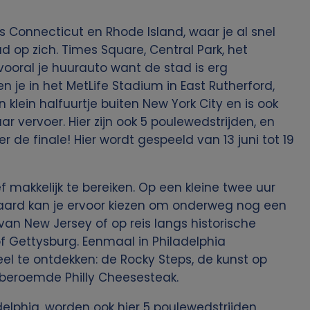
gs Connecticut en Rhode Island, waar je al snel
d op zich. Times Square, Central Park, het
vooral je huurauto want de stad is erg
n je in het MetLife Stadium in East Rutherford,
 klein halfuurtje buiten New York City en is ook
 vervoer. Hier zijn ook 5 poulewedstrijden, en
 de finale! Hier wordt gespeeld van 13 juni tot 19
ef makkelijk te bereiken. Op een kleine twee uur
teraard kan je ervoor kiezen om onderweg nog een
 van New Jersey of op reis langs historische
of Gettysburg. Eenmaal in Philadelphia
el te ontdekken: de Rocky Steps, de kunst op
dberoemde Philly Cheesesteak.
ladelphia, worden ook hier 5 poulewedstrijden