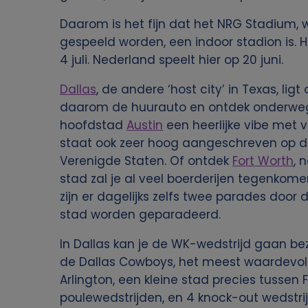
Daarom is het fijn dat het NRG Stadium, 
gespeeld worden, een indoor stadion is. H
4 juli. Nederland speelt hier op 20 juni.
Dallas
, de andere ‘host city’ in Texas, lig
daarom de huurauto en ontdek onderweg
hoofdstad
Austin
een heerlijke vibe met v
staat ook zeer hoog aangeschreven op de 
Verenigde Staten. Of ontdek
Fort Worth
, 
stad zal je al veel boerderijen tegenkome
zijn er dagelijks zelfs twee parades door
stad worden geparadeerd.
In Dallas kan je de WK-wedstrijd gaan b
de Dallas Cowboys, het meest waardevolle
Arlington, een kleine stad precies tussen 
poulewedstrijden, en 4 knock-out wedstrij