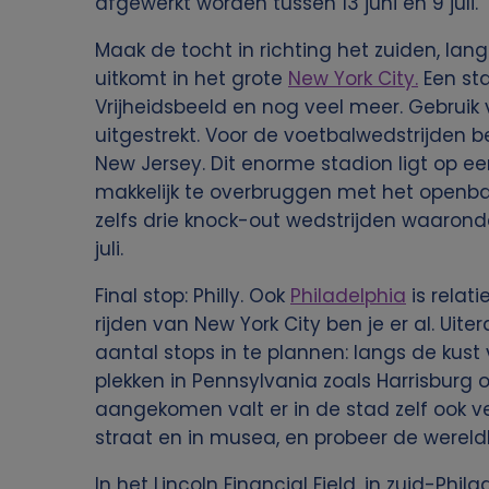
afgewerkt worden tussen 13 juni en 9 juli.
p
Maak de tocht in richting het zuiden, lan
e
uitkomt in het grote
New York City.
Een sta
Vrijheidsbeeld en nog veel meer. Gebruik 
r
uitgestrekt. Voor de voetbalwedstrijden be
New Jersey. Dit enorme stadion ligt op een
s
makkelijk te overbruggen met het openbaar
zelfs drie knock-out wedstrijden waaronder
o
juli.
o
Final stop: Philly. Ook
Philadelphia
is relati
rijden van New York City ben je er al. Ui
n
aantal stops in te plannen: langs de kust
plekken in Pennsylvania zoals Harrisburg 
l
aangekomen valt er in de stad zelf ook ve
straat en in musea, en probeer de werel
i
In het Lincoln Financial Field, in zuid-Phi