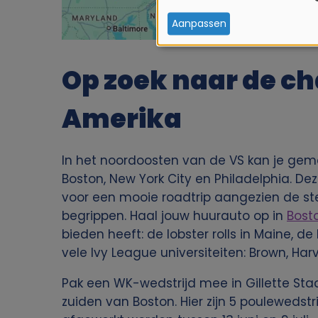
e
Aanpassen
b
Op zoek naar de c
r
Amerika
u
In het noordoosten van de VS kan je gema
i
Boston, New York City en Philadelphia. De
k
voor een mooie roadtrip aangezien de ste
begrippen. Haal jouw huurauto op in
Bost
v
bieden heeft: de lobster rolls in Maine, 
vele Ivy League universiteiten: Brown, Harv
a
Pak een WK-wedstrijd mee in Gillette Stad
n
zuiden van Boston. Hier zijn 5 poulewedst